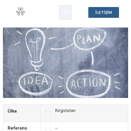
İLETİŞİM
Kırgızistan
Ülke
:
Referans
–
: