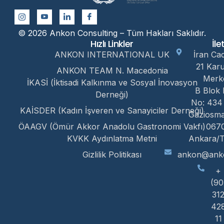
© 2026 Ankon Consulting – Tüm Hakları Saklıdır.
Hızlı Linkler
İle
ANKON INTERNATIONAL UK
İran Ca
21 Kar
ANKON TEAM N. Macedonia
Merk
İKASİ (İktisadi Kalkınma ve Sosyal İnovasyon
B Blok 
Derneği)
No: 434
KAİSDER (Kadın İşveren ve Sanayiciler Derneği)
Gaziosm
ÖAAGV (Ömür Akkor Anadolu Gastronomi Vakfı)
067
KVKK Aydınlatma Metni
Ankara/T
Gizlilik Politikası
ankon@anko
+
(90
31
42
11