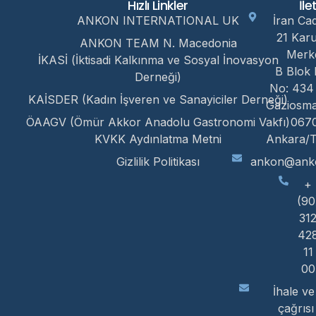
Hızlı Linkler
İle
ANKON INTERNATIONAL UK
İran Ca
21 Kar
ANKON TEAM N. Macedonia
Merk
İKASİ (İktisadi Kalkınma ve Sosyal İnovasyon
B Blok 
Derneği)
No: 434
KAİSDER (Kadın İşveren ve Sanayiciler Derneği)
Gaziosm
ÖAAGV (Ömür Akkor Anadolu Gastronomi Vakfı)
067
KVKK Aydınlatma Metni
Ankara/T
Gizlilik Politikası
ankon@anko
+
(90
31
42
11
00
İhale ve 
çağrısı 