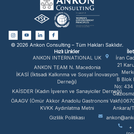
© 2026 Ankon Consulting – Tüm Hakları Saklıdır.
Hızlı Linkler
İle
ANKON INTERNATIONAL UK
İran Ca
21 Kar
ANKON TEAM N. Macedonia
Merk
İKASİ (İktisadi Kalkınma ve Sosyal İnovasyon
B Blok 
Derneği)
No: 434
KAİSDER (Kadın İşveren ve Sanayiciler Derneği)
Gaziosm
ÖAAGV (Ömür Akkor Anadolu Gastronomi Vakfı)
067
KVKK Aydınlatma Metni
Ankara/T
Gizlilik Politikası
ankon@anko
+