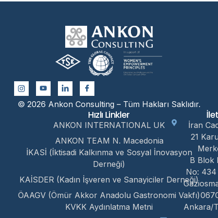
© 2026 Ankon Consulting – Tüm Hakları Saklıdır.
Hızlı Linkler
İle
ANKON INTERNATIONAL UK
İran Ca
21 Kar
ANKON TEAM N. Macedonia
Merk
İKASİ (İktisadi Kalkınma ve Sosyal İnovasyon
B Blok 
Derneği)
No: 434
KAİSDER (Kadın İşveren ve Sanayiciler Derneği)
Gaziosm
ÖAAGV (Ömür Akkor Anadolu Gastronomi Vakfı)
067
KVKK Aydınlatma Metni
Ankara/T