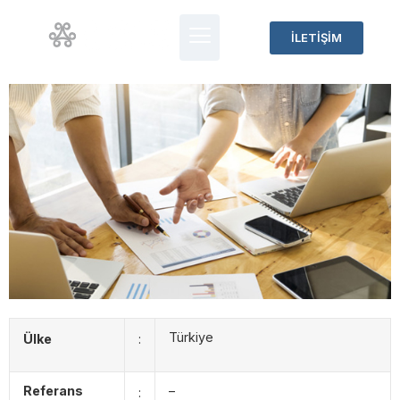
İLETİŞİM
Türkiye
Ülke
:
Referans
–
: