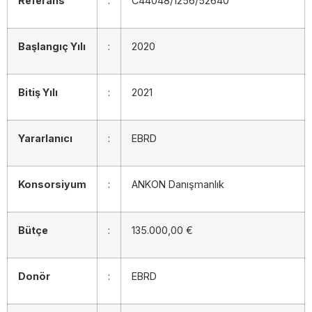
Referans
:
C44048/1256/52640
Başlangıç Yılı
:
2020
Bitiş Yılı
:
2021
Yararlanıcı
:
EBRD
Konsorsiyum
:
ANKON Danışmanlık
Bütçe
:
135.000,00 €
Donör
:
EBRD