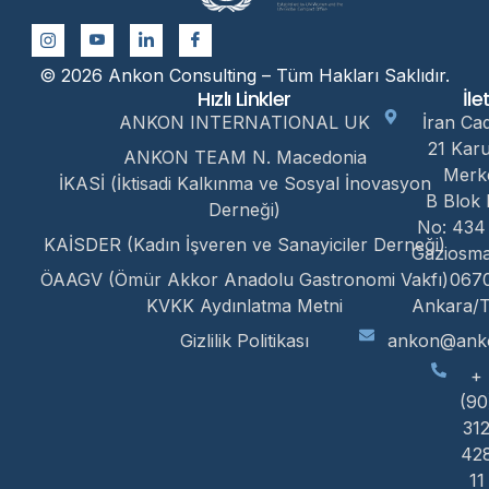
© 2026 Ankon Consulting – Tüm Hakları Saklıdır.
Hızlı Linkler
İle
ANKON INTERNATIONAL UK
İran Ca
21 Kar
ANKON TEAM N. Macedonia
Merk
İKASİ (İktisadi Kalkınma ve Sosyal İnovasyon
B Blok 
Derneği)
No: 434
KAİSDER (Kadın İşveren ve Sanayiciler Derneği)
Gaziosm
ÖAAGV (Ömür Akkor Anadolu Gastronomi Vakfı)
067
KVKK Aydınlatma Metni
Ankara/T
Gizlilik Politikası
ankon@anko
+
(90
31
42
11