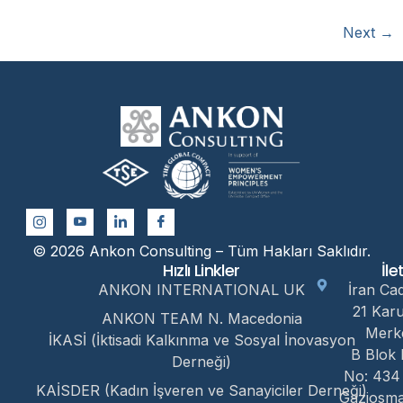
Next
→
© 2026 Ankon Consulting – Tüm Hakları Saklıdır.
Hızlı Linkler
İle
ANKON INTERNATIONAL UK
İran Ca
21 Kar
ANKON TEAM N. Macedonia
Merk
İKASİ (İktisadi Kalkınma ve Sosyal İnovasyon
B Blok 
Derneği)
No: 434
KAİSDER (Kadın İşveren ve Sanayiciler Derneği)
Gaziosm