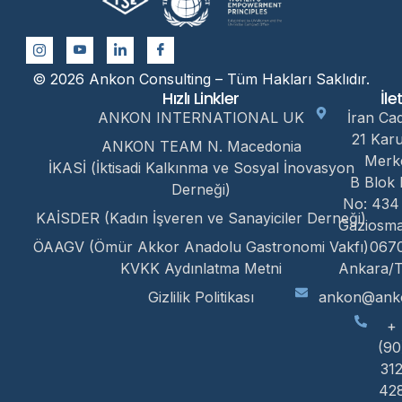
© 2026 Ankon Consulting – Tüm Hakları Saklıdır.
Hızlı Linkler
İle
ANKON INTERNATIONAL UK
İran Ca
21 Kar
ANKON TEAM N. Macedonia
Merk
İKASİ (İktisadi Kalkınma ve Sosyal İnovasyon
B Blok 
Derneği)
No: 434
KAİSDER (Kadın İşveren ve Sanayiciler Derneği)
Gaziosm
ÖAAGV (Ömür Akkor Anadolu Gastronomi Vakfı)
067
KVKK Aydınlatma Metni
Ankara/T
Gizlilik Politikası
ankon@anko
+
(90
31
42