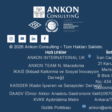
© 2026 Ankon Consulting – Tüm Hakları Saklıdır.
Hızlı Linkler
İle
ANKON INTERNATIONAL UK
İran Ca
21 Kar
ANKON TEAM N. Macedonia
Merk
İKASİ (İktisadi Kalkınma ve Sosyal İnovasyon
B Blok 
Derneği)
No: 434
KAİSDER (Kadın İşveren ve Sanayiciler Derneği)
Gaziosm
ÖAAGV (Ömür Akkor Anadolu Gastronomi Vakfı)
067
KVKK Aydınlatma Metni
Ankara/T
Gizlilik Politikası
ankon@anko